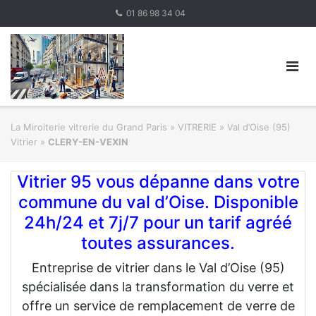
Skip
01 86 98 34 04
to
content
La Miroiterie vitrerie du Grand Paris
»
VITRERIE
»
Val d’Oise (95)
Vitrier
»
CLERY-EN-VEXIN
Vitrier 95 vous dépanne dans votre
commune du val d’Oise. Disponible
24h/24 et 7j/7 pour un tarif agréé
toutes assurances.
Entreprise de vitrier dans le Val d’Oise (95)
spécialisée dans la transformation du verre et
offre un service de remplacement de verre de