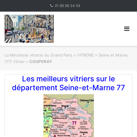
Skip
01 86 98 34 04
to
content
La Miroiterie vitrerie du Grand Paris
»
VITRERIE
»
Seine et Marne
(77) Vitrier
»
COUPVRAY
Les meilleurs vitriers sur le
département Seine-et-Marne 77