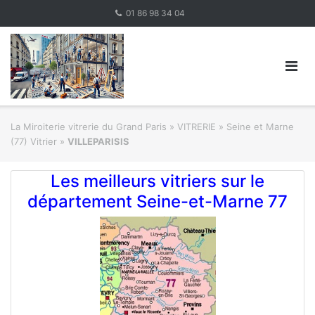
Skip
01 86 98 34 04
to
content
La Miroiterie vitrerie du Grand Paris
»
VITRERIE
»
Seine et Marne
(77) Vitrier
»
VILLEPARISIS
Les meilleurs vitriers sur le
département Seine-et-Marne 77